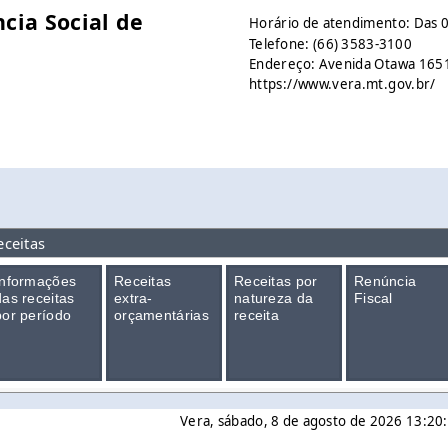
cia Social de
Horário de atendimento: Das 0
Telefone: (66) 3583-3100
Endereço: Avenida Otawa 1651 
https://www.vera.mt.gov.br/
eceitas
Informações
Receitas
Receitas por
Renúncia
das receitas
extra-
natureza da
Fiscal
por período
orçamentárias
receita
Vera, sábado, 8 de agosto de 2026 13:20