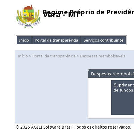
Regime Próprio de Previdên
Vera - MT
Início
Portal da transparência
Serviços contribuinte
Início
Portal da transparência
Despesas reembolsáveis
>
>
Despesas reembolsá
Suprimen
de fundos
© 2026 ÁGILI Software Brasil. Todos os direitos reservados.